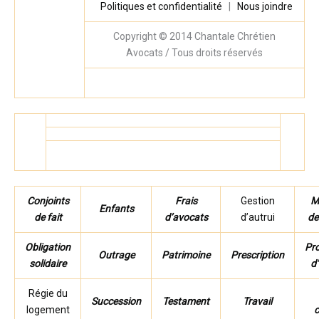
Politiques et confidentialité
|
Nous joindre
Copyright © 2014
Chantale Chrétien
Avocats
/ Tous droits réservés
Conjoints
Frais
Gestion
M
Enfants
de fait
d’avocats
d’autrui
de
Obligation
Pr
Outrage
Patrimoine
Prescription
solidaire
d
Régie du
Succession
Testament
Travail
logement
c